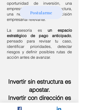
oportunidad de inversión, una
empresa, un socio, una estructura,
Postularme
una negociación o una decisión
empresarial relevante.
La asesoría es
un espacio
estratégico de pago anticipado
,
pensado para revisar tu caso,
identificar prioridades, detectar
riesgos y definir posibles rutas de
acción antes de avanzar.
Invertir sin estructura es
apostar.
Invertir con dirección es
estrategia.