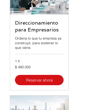
Direccionamiento
para Empresarios
Ordena lo que tu empresa ya
construyó, para sostener lo
que viene.
1 h
480.000
$ 480.000
pesos
colombianos
Reservar ahora