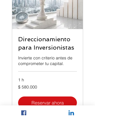
Direccionamiento
para Inversionistas
Invierte con criterio antes de
comprometer tu capital.
1 h
580.000
$ 580.000
pesos
colombianos
Reservar ahora